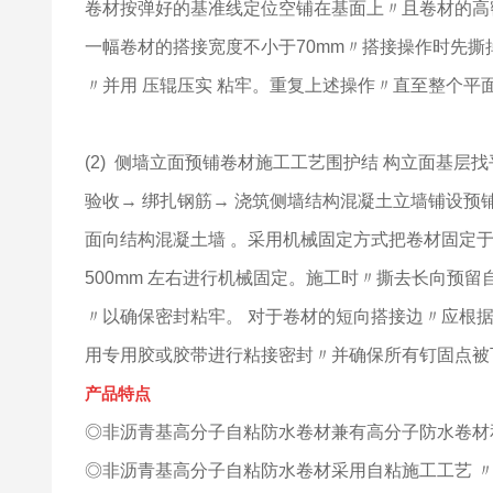
卷材按弹好的基准线定位空铺在基面上〃且卷材的高
一幅卷材的搭接宽度不小于70mm〃搭接操作时先撕掉
〃并用 压辊压实 粘牢。重复上述操作〃直至整个平
(2) 侧墙立面预铺卷材施工工艺围护结 构立面基层
验收→ 绑扎钢筋→ 浇筑侧墙结构混凝土立墙铺设
面向结构混凝土墙 。采用机械固定方式把卷材固定
500mm 左右进行机械固定。施工时〃撕去长向
〃以确保密封粘牢。 对于卷材的短向搭接边〃应根据
用专用胶或胶带进行粘接密封〃并确保所有钉固点被
产品特点
◎非沥青基高分子自粘防水卷材兼有高分子防水卷材
◎非沥青基高分子自粘防水卷材采用自粘施工工艺 〃