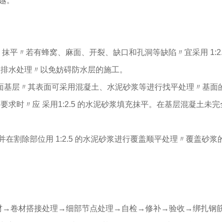
越。
红芯自粘高分子防水卷材
自粘预铺防水卷材
抹平〃若有蜂窝、麻面、开裂、缺口和孔洞等缺陷〃宜采用 1:2.5 
、排水处理〃以免妨碍防水层的施工。
面基层〃其表面可采用混凝土、水泥砂浆等进行找平处理〃基面的平整度
要求时〃应 采用1:2.5 的水泥砂浆填充抹平。在基层混凝土
弹性体改性沥青复合铜胎基耐根穿刺防水卷材
反射隔热保温防水涂料
割除〃并在割除部位用 1:2.5 的水泥砂浆进行覆盖顺平处理〃覆
防水卷材→卷材搭接处理→细部节点处理→自检→修补→验收→绑扎