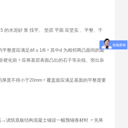
快速反应粘强力交叉膜防水卷材
自粘湿铺防水卷材
的水泥砂 浆 找平。 垫层 平面 应坚实 、平整、干
应满足d/l ≤ 1/6〃其中d 为相邻两凸面间的最
未完全硬化前〃应将基层表面凸出的石子等尖锐、突出杂
盖砂浆的厚度不得小于20mm〃覆盖面应满足基面的平整度要
钢筋→浇筑底板结构混凝土铺设一幅预铺卷材时 〃先将