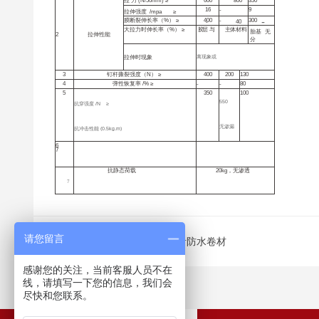
拉 力 (N/50mm) ≥
600
800
350
16
-
9
拉伸强度
/mpa
≥
-
膜断裂伸长率（%） ≥
400
-
300
-
0
大拉力时伸长率（%） ≥
胶层
与
主体
材
料
胎基
无
2
拉伸性能
分
离
现
象
或
拉伸时现象
3
钉杆撕裂强度（N） ≥
400
200
130
4
弹性恢复率 /% ≥
-
-
80
5
350
100
550
抗穿强度 /N
≥
无渗漏
抗冲
击
性能
(0.5kg.m)
6
7
抗静态荷载
20kg，无渗透
7
请您留言
上一篇：
塑性体(APP)改性沥青防水卷材
感谢您的关注，当前客服人员不在
线，请填写一下您的信息，我们会
尽快和您联系。