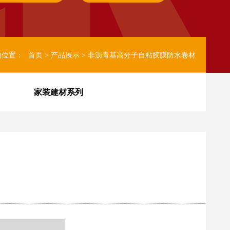
的位置：
首页
产品展示
非沥青基高分子自粘胶膜防水卷材
>
>
家装建材系列
型K11防水涂料
丙烯酸防水涂料
红芯自粘高分子防水卷材
快速反应粘强力交叉膜防水卷材