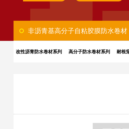
非沥青基高分子自粘胶膜防水卷材
改性沥青防水卷材系列
高分子防水卷材系列
耐根
带
堵漏王
建筑速溶胶粉
聚合物水泥基(JS)防水涂料
红芯自粘高分子防水卷材
快速反应粘强力交叉膜防水卷材