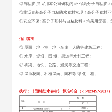
◎自粘胶 层 采用本公司研制的 环 保高分子自粘胶
◎非沥青基高分子自粘防水卷材实现了高分子卷材不窜
◎安全环保 ; 高分子基材与自粘胶料〃均采用无害、
适用范围
◎ 屋面、地下室、地下车库、人防等建筑工程 ;
◎ 水库、堤坝、围 堰、渠道等水利工程 ;
◎ 桥梁、地铁、公路、涵洞等交通工程 ;
◎ 屋顶花园、种植屋面、园林等 绿 化工程。
执行：《 预铺防水卷材》 标准符合（ gb/t23457-2017）
指
标
序号
项
目
p
pY
r
1
-
2900
-
2
可溶物含量（g/m
）
≥