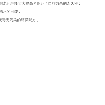
〃耐老化性能大大提高〃保证了自粘效果的永久性 ;
水的可能 ;
无毒无污染的环保配方 。