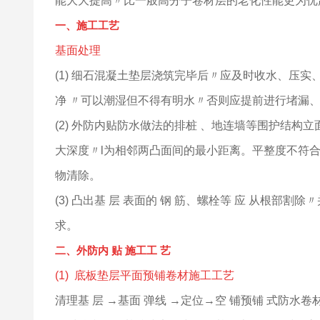
能大大提高〃比一般高分子卷材层的老化性能更为优
红芯自粘高分子防水卷材
快速反应粘强力交叉膜防水卷材
自粘湿铺防水卷材
一、施工工艺
基面处理
(1) 细石混凝土垫层浇筑完毕后〃应及时收水、压实、
净 〃可以潮湿但不得有明水〃否则应提前进行堵漏
(2) 外防内贴防水做法的排桩 、地连墙等围护结构立
大深度〃l为相邻两凸面间的最小距离。平整度不符合
物清除。
高分子聚乙烯丙纶耐根穿刺防水卷材
弹性体改性沥青化学耐根穿刺防水卷材
自粘聚合物改性沥青耐根穿刺防水卷材
(3) 凸出基 层 表面的 钢 筋、螺栓等 应 从根部
求。
二、外防内 贴 施工工 艺
(1) 底板垫层平面预铺卷材施工工艺
清理基 层 →基面 弹线 →定位→空 铺预铺 式