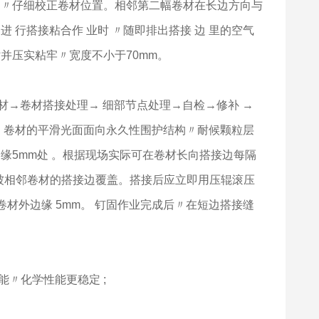
 〃仔细校正卷材位置。相邻第二幅卷材在长边方向与
 行搭接粘合作 业时 〃随即排出搭接 边 里的空气
并压实粘牢〃宽度不小于70mm。
卷材→卷材搭接处理→ 细部节点处理→自检→修补 →
〃卷材的平滑光面面向永久性围护结构〃耐候颗粒层
缘5mm处 。根据现场实际可在卷材长向搭接边每隔
点被相邻卷材的搭接边覆盖。搭接后应立即用压辊滚压
材外边缘 5mm。 钉固作业完成后〃在短边搭接缝
〃化学性能更稳定 ;