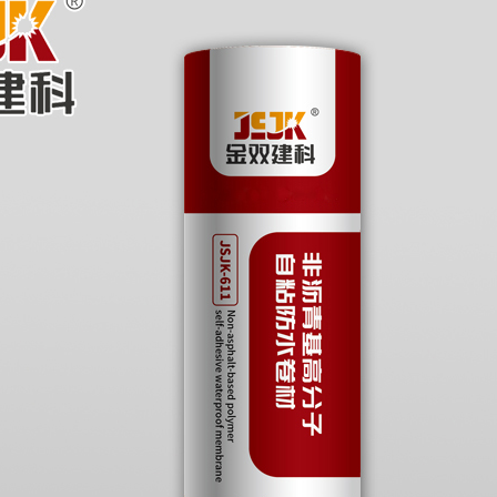
自粘聚合物改性沥青耐根穿刺防水卷材
弹性体改性沥青复合铜胎基耐根穿刺防水卷材
反射