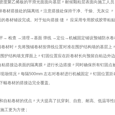
密度聚乙烯板的平滑光面面向基层〃耐候颗粒层表面向施工人员
卷材搭接处的隔离纸〃注意搭接处保持干净、干燥、无灰尘 〃 进
面的卷材铺设完成。对于短向搭接 缝 〃 应采用专用胶或胶带粘贴
找平→ 检查 →清理→基面 弹线 →定位→机械固定铺设预铺防水
预铺卷材时〃先将预铺卷材按弹线位置对准在围护结构墙的基层上
于围护结构墙支撑面上〃钉固位置应在距卷材长向预留自粘边外边
预留自粘搭接边表面的隔离膜〃进行长边搭接〃同时确保所有钉固
现场情况〃每隔500mm 左右对卷材进行机械固定〃钉固位置距卷
下幅卷材的搭接边完全覆盖。
和自粘卷材的优点〃大大提高了抗穿刺、自愈、耐高、低温等性能
施工更为方便 ;