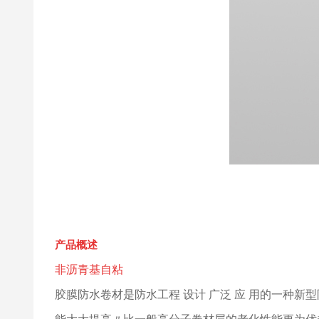
自粘聚合物改性沥青防水卷材
材
自粘预铺防水卷材
聚合物水泥基(JS)防水涂料
建筑速溶胶粉
产品概述
非沥青基自粘
胶膜防水卷材是防水工程 设计 广泛 应 用的一种